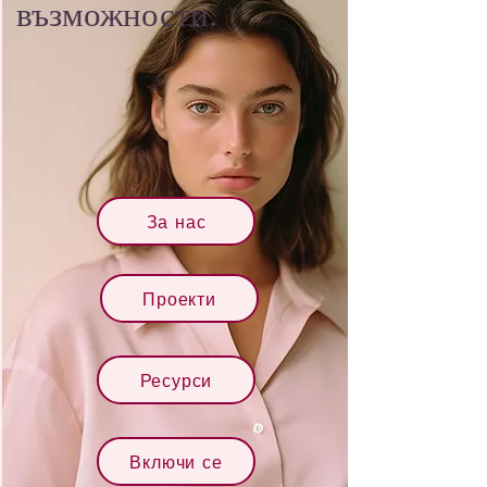
възможности.
За нас
Проекти
Ресурси
Включи се