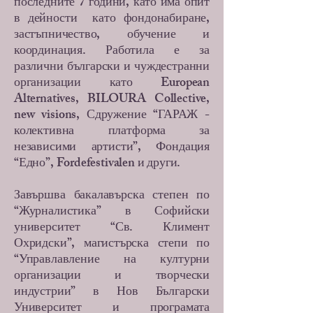
последните 7 години, като има опит
в дейности като фондонабиране,
застъпничество, обучение и
координация. Работила е за
различни български и чуждестранни
организации като European
Alternatives, BILOURA Collective,
new visions, Сдружение “ГАРАЖ -
колективна платформа за
независими артисти”, Фондация
“Едно”, Fordefestivalen и други.
Завършва бакалавърска степен по
“Журналистика” в Софийски
университет “Св. Климент
Охридски”, магистърска степи по
“Управлавление на културни
организации и творчески
индустрии” в Нов Български
Университет и програмата