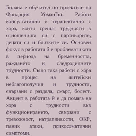
Биляна е обучител по проектите на
Фондация УоманЪп. Работи
консултативно и терапевтично с
хора, които срещат трудности в
отношенията си с партньорите,
децата си и близките си. Основен
фокус в работата й е проблематиката
в периода на бременността,
раждането и следродилните
трудности. Също така работи с хора
в процес на житейски
неблагополучия и трудности,
свързани с раздяла, смърт, болест.
Акцент в работата й е да помага на
хора с трудности във
функционирането, свързани с
тревожност, натрапливости, ОКР,
паник атаки, психосоматични
симптоми.