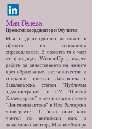
Мая Генева
Проектен координатор и Обучител
Мая е дългогодишен активист в
сферата на социалната
справедливост. В момента тя е част
от фондация WomanUp , където
работи за овластяването на жените
чрез образование, застъпничество и
социални проекти. Завършила е
бакалавърска степен "Публична
администрация" в ПУ "Паисий
Хилендарски" и магистърска степен
"Лингводидактика" в Нов български
университет. С богат опит като
учител по английски език и
академичен ментор, Мая комбинира