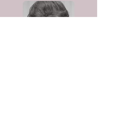
Асен Ненов
Експерт и ментор към проект "Жени за
зелена справедливост"
Асен Ненов е еколог, завършил е
биотехнологии, занимавал се е с
изчислителна биология и
биоинформатика в Института по
биофизика и биомедицинско