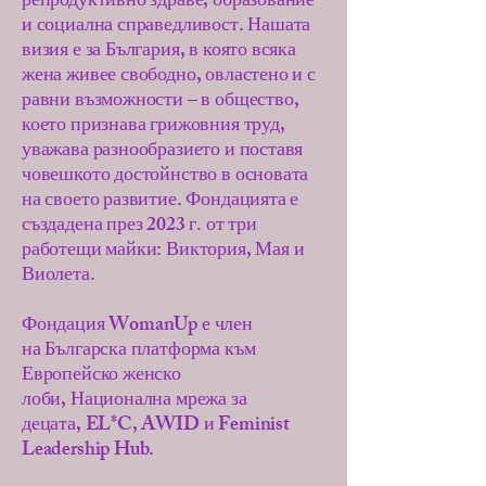
репродуктивно здраве, образование
и социална справедливост. Нашата
визия е за България, в която всяка
жена живее свободно, овластено и с
равни възможности – в общество,
което признава грижовния труд,
уважава разнообразието и поставя
човешкото достойнство в основата
на своето развитие. Фондацията е
създадена през 2023 г. от три
работещи майки: Виктория, Мая и
Виолета.
Фондация WomanUp е член
на
Българска платформа към
Европейско женско
лоби
,
Национална мрежа за
децата
,
EL*C
,
AWID
и
Feminist
Leadership Hub
.​​​