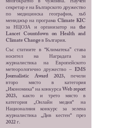
многократно в чужбина. Научен
секретар е на Българското дружество
по медицинска география, хъб
мениджър на програма Climate KIC
за НЦОЗА и организатор на the
Lancet Countdown on Health and
Climate Change в България.
Със статиите в “Климатека” става
носител на Наградата за
журналистика на Европейското
метеорологично дружество – EMS
Journalistic Award 2023, печели
второ място в категория
„Икономика“ на конкурса Web report
2023, както и трето място в
категория „Онлайн медия“ на
Националния конкурс за зелена
журналистика „Див кестен“ през
2022 г.