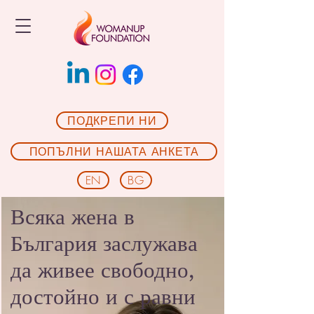
ПОДКРЕПИ НИ
ПОПЪЛНИ НАШАТА АНКЕТА
EN
BG
Всяка жена в
България заслужава
да живее свободно,
достойно и с равни