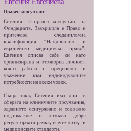
Евгения Евгениева
Правен консултант
Евгения е правен консултант на
Фондацията. Завършила е Право и
притежава следдипломна
квалификация “Национално и
европейско медицинско право”.
Евгения описва себе си като
организирана и отговорна личност,
която работи с прецизност и
уважение към индивидуалните
потребности на всеки човек.
Също така, Евгения има опит в
сферата на клиничните проучвания,
здравното осигуряване и социално
подпомагане и познава добре
регулаторната рамка, и етичните, и
медицинските стандарти.