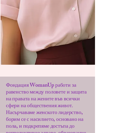
Фондация WomanUp работи за
равенство между половете и защита
на правата на жените във всички
сфери на обществения живот.
Насърчаваме женското лидерство,
борим се с насилието, основано на
пола, и подкрепяме достъпа до