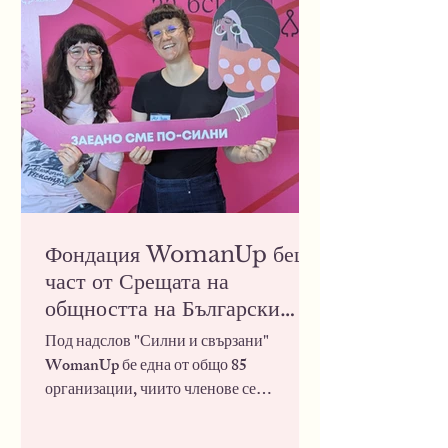
глобалните си партньорства, да обо
Фондация WomanUp беше
част от Срещата на
общността на Български
фонд за жените
Под надслов "Силни и свързани"
WomanUp бе една от общо 85
организации, чиито членове се
срещнаха в София в продължение на 3
дни, за да обменят опит, знание и идеи в