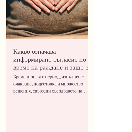
Какво означава
информирано съгласие по
време на раждане и защо е
важно по време на
Бременността е период, изпълнен с
бременност?
очакване, подготовка и множество
решения, свързани със здравето на
майката и нейното бебе. През тези
месеци жената преминава през редица
медицински прегледи, изследвания и
консултации, коитоимат за цел да
проследят развитието на бременността и