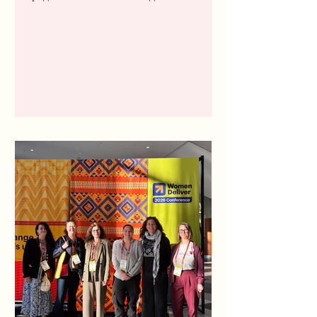
на грижите, докато другите са в
движение? Кой остава вкъщи, когато се
появят служебни възможности и
професионални пътувания? Много често
отговорът е: Жените. Все още
възприемани като основен източник на
грижа в семейството и в обществото,
младите жени професионалисти много
често се оказват спъвани, когато става
въпрос за пълноценно кариерно
развитие и участие в ангажименти извън
дома