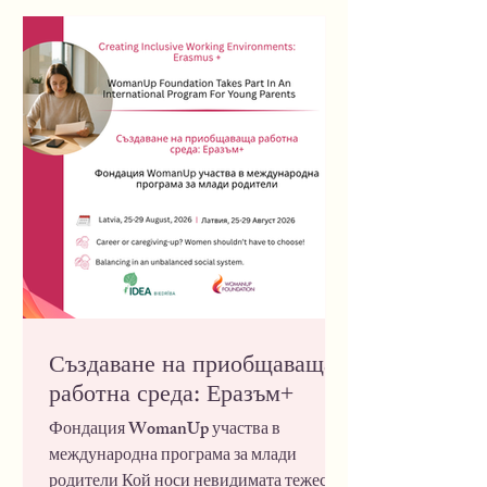
„Нови политики за бъдещи майки“
Фондация WomanUp предприема
няколко ключови направления:
Събиране на данни чрез интервюта и
анкети с бременни и раждащи жени от
цялата страна, за да се очертаят реал
Създаване на приобщаваща
работна среда: Еразъм+
Фондация WomanUp участва в
международна програма за млади
родители Кой носи невидимата тежест