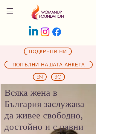
ПОДКРЕПИ НИ
ПОПЪЛНИ НАШАТА АНКЕТА
EN
BG
Всяка жена в
България заслужава
да живее свободно,
достойно и с равни