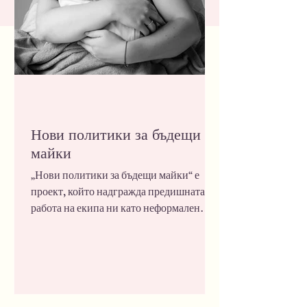
Нови политики за бъдещи
майки
„Нови политики за бъдещи майки“ е
проект, който надгражда предишната
работа на екипа ни като неформален
колектив, насочен към насърчаване на
човешкото отношение, информирания
избор и достъпа до качествена грижа в
родилните отделения в България.
Основни дейности В рамките на проекта