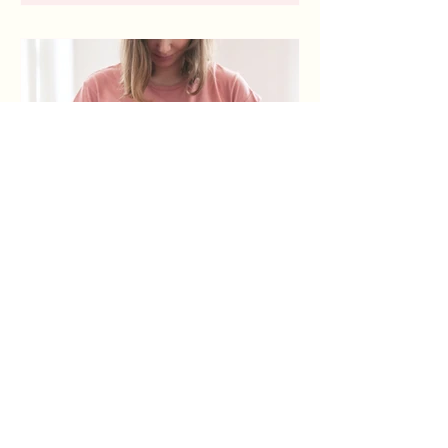
да осигурят безопасно раждане. В този
процес бъдещите майки често се
сблъскват с различни медицински
процедури и интервенции, което прави
особено важен един основен принцип
на съвременната медицина – ин
Какви са правата на
бременните жени в
България?
Бременността е период на големи