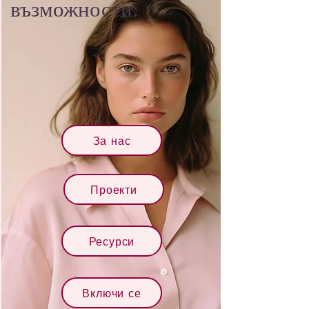
възможности.
За нас
Проекти
Ресурси
Включи се