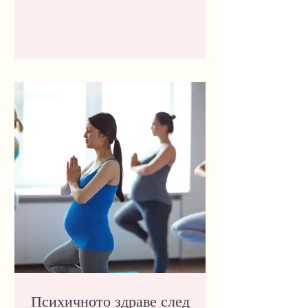
различни сфери като защита от насилие,
права на жените, работа с деца и
младежи, подкрепа за ЛГБТИ+ хора,
екологична справедливост, работа с
ромски общности, правна подкрепа,
образование, местно развитие, грижа и
защита на човешките права.
Психичното здраве след