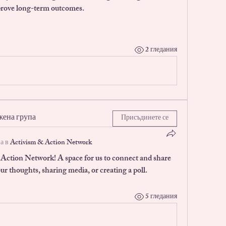
mprove long-term outcomes.
2 гледания
жена група
Присъдинете се
а в
Activism & Action Network
 Action Network
! A space for us to connect and share 
ur thoughts, sharing media, or creating a poll.
5 гледания