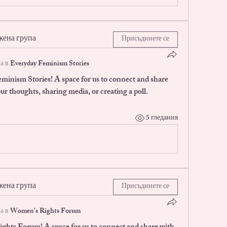
жена група
Присъдинете се
а в
Everyday Feminism Stories
eminism Stories
! A space for us to connect and share 
ur thoughts, sharing media, or creating a poll.
5 гледания
жена група
Присъдинете се
а в
Women's Rights Forum