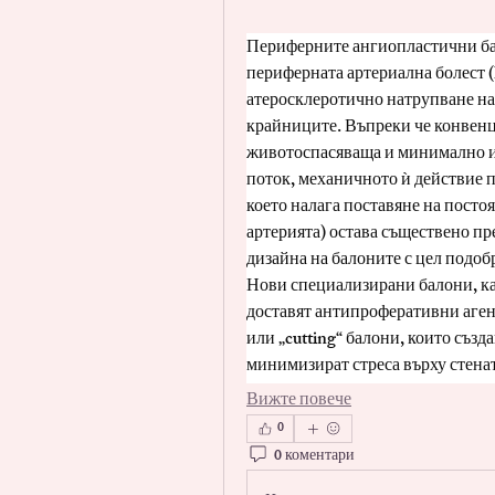
Периферните ангиопластични бал
периферната артериална болест (
атеросклеротично натрупване на 
крайниците. Въпреки че конвенц
животоспасяваща и минимално ин
поток, механичното ѝ действие п
което налага поставяне на постоя
артерията) остава съществено пр
дизайна на балоните с цел подоб
Нови специализирани балони, ка
доставят антипроферативни агенти
или „cutting“ балони, които създа
минимизират стреса върху стена
Вижте повече
0
0 коментари