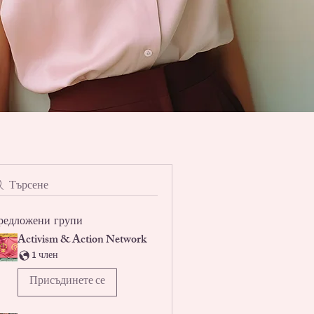
Търсене
редложени групи
Activism & Action Network
1 член
Присъдинете се