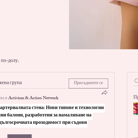
 по-долу.
жена група
Присъдинете се
П
ва в
Activism & Action Network
ртериалната стена: Нови типове и технологии 
и балони, разработени за намаляване на 
дългосрочната проходимост при съдови 