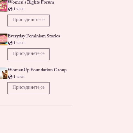
Women's Rights Forum
1 член
Присъдинете се
Everyday Feminism Stories
1 член
Присъдинете се
WomanUp Foundation Group
1 член
Присъдинете се