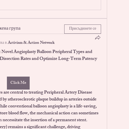
жена група
Присъдинете се
ва в
Activism & Action Network
Novel Angioplasty Balloon Peripheral Types and 
Dissection Rates and Optimize Long-Term Patency 
Click Me
es
 are central to treating Peripheral Artery Disease 
y atherosclerotic plaque buildup in arteries outside 
hile conventional balloon angioplasty is a life-saving, 
store blood flow, the mechanical action can sometimes 
n necessitate the insertion of a permanent stent. 
ry) remains a significant challenge, driving 