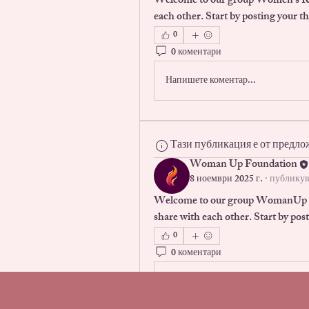
Welcome to our group 
Women's R
each other. Start by posting your th
0
0 коментари
Напишете коментар...
Тази публикация е от предло
Woman Up Foundation
8 ноември 2025 г.
·
публикув
Welcome to our group 
WomanUp F
share with each other. Start by post
0
0 коментари
Напишете коментар...