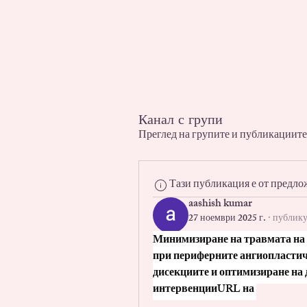
Канал с групи
Преглед на групите и публикациите
Тази публикация е от предло
aashish kumar
27 ноември 2025 г.
·
публику
Минимизиране на травмата на а
при периферните ангиопластичн
дисекциите и оптимизиране на 
интервенцииURL на 