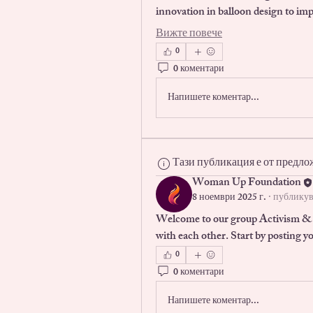
innovation in balloon design to i
Вижте повече
0
0 коментари
Напишете коментар...
Тази публикация е от предло
Woman Up Foundation
8 ноември 2025 г.
·
публикув
Welcome to our group 
Activism &
with each other. Start by posting yo
0
0 коментари
Напишете коментар...