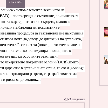
Click Me
они са ключов елемент в лечението на 
PAD) – често срещано състояние, причинено от 
плака в артериите извън сърцето, главно в 
ионалната балонна ангиопластика е 
вазивна процедура за възстановяване на кръвния 
онякога може да доведе до дисекция на артерията, 
нен стент. Рестенозата (повторното стесняване на 
едизвикателство и стимулира иновациите в 
ряване на дългосрочните резултати.
то лекарствено покритите балони (DCB), които 
 директно в артериалната стена, както и „scoring“ 
ват контролирани разрези, се разработват, за да 
та и риска от дисекция.…
2 гледания