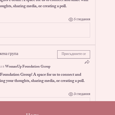
ights Forum
! A space for us to connect and share with 
oughts, sharing media, or creating a poll.
5 гледания
жена група
Присъдинете се
а в
WomanUp Foundation Group
oundation Group
! A space for us to connect and 
ing your thoughts, sharing media, or creating a poll.
3 гледания